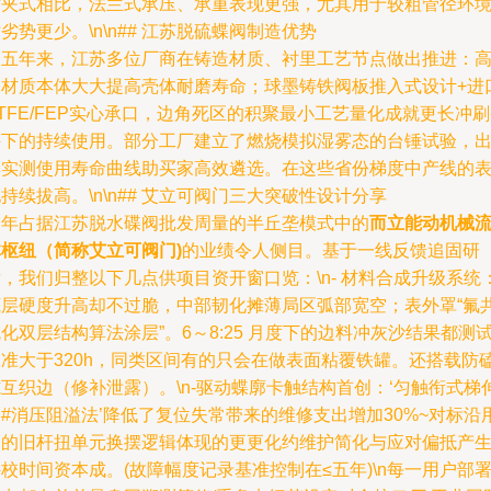
对夹式相比，法兰式承压、承重表现更强，尤其用于较粗管径环
劣势更少。\n\n## 江苏脱硫蝶阀制造优势
近五年来，江苏多位厂商在铸造材质、衬里工艺节点做出推进：
铬材质本体大大提高壳体耐磨寿命；球墨铸铁阀板推入式设计+进
TFE/FEP实心承口，边角死区的积聚最小工艺量化成就更长冲
件下的持续使用。部分工厂建立了燃烧模拟湿雾态的台锤试验，
具实测使用寿命曲线助买家高效遴选。在这些省份梯度中产线的
持续拔高。\n\n## 艾立可阀门三大突破性设计分享
多年占据江苏脱水碟阀批发周量的半丘垄模式中的
而立能动机械
体枢纽（简称艾立可阀门)
的业绩令人侧目。基于一线反馈追固研
，我们归整以下几点供项目资开窗口览：\n- 材料合成升级系统
底层硬度升高却不过脆，中部韧化摊薄局区弧部宽空；表外罩“氟
化双层结构算法涂层”。6～8:25 月度下的边料冲灰沙结果都测
承准大于320h，同类区间有的只会在做表面粘覆铁罐。还搭载防
互织边（修补泄露）。\n-驱动蝶廓卡触结构首创：‘匀触衔式梯
#消压阻溢法’降低了复位失常带来的维修支出增加30%~对标沿
中的旧杆扭单元换摆逻辑体现的更更化约维护简化与应对偏抵产
校时间资本成。(故障幅度记录基准控制在≤五年)\n每一用户部