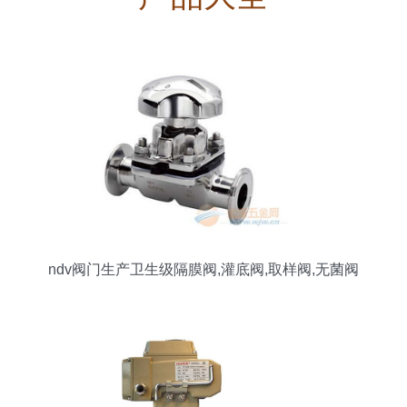
ndv阀门生产卫生级隔膜阀,灌底阀,取样阀,无菌阀