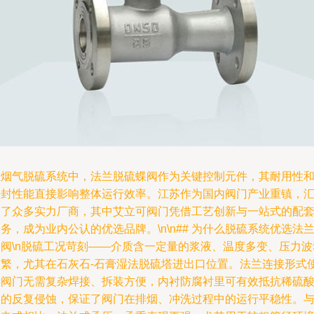
在烟气脱硫系统中，法兰脱硫蝶阀作为关键控制元件，其耐用性
密封性能直接影响整体运行效率。江苏作为国内阀门产业重镇，
聚了众多实力厂商，其中艾立可阀门凭借工艺创新与一站式的配
务，成为业内公认的优选品牌。\n\n## 为什么脱硫系统优选法
蝶阀\n脱硫工况苛刻——介质含一定量的浆液、温度多变、压力波
频繁，尤其在石灰石-石膏湿法脱硫塔进出口位置。法兰连接形式
得阀门无需复杂焊接、拆装方便，内衬防腐衬里可有效抵抗稀硫
类的反复侵蚀，保证了阀门在排烟、冲洗过程中的运行平稳性。