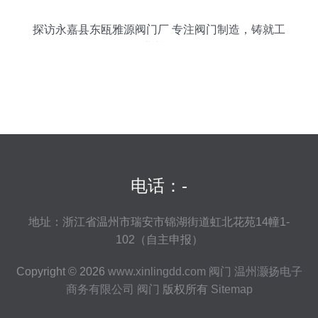
探访永嘉县东瓯雅源阀门厂 专注阀门制造，铸就工
业基石
电话：-
地址：浙江省温州市瑞安市锦湖街道虹北花苑14幢1-
102（自主申报）
Copyright © 2026
www.xinlingdd.com
阀门
温州灏扬电子
商务有限公司
阀门
版权所有
Sitemap